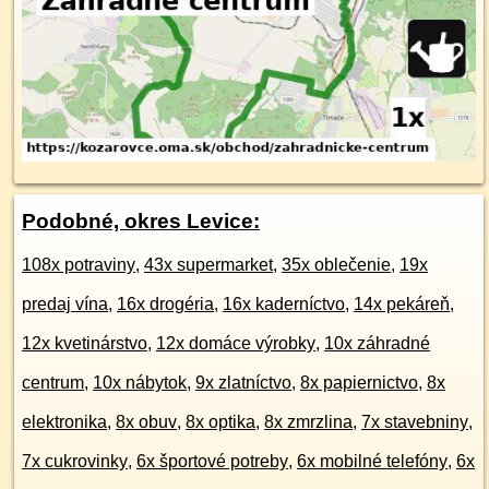
Podobné, okres Levice:
108x potraviny
,
43x supermarket
,
35x oblečenie
,
19x
predaj vína
,
16x drogéria
,
16x kaderníctvo
,
14x pekáreň
,
12x kvetinárstvo
,
12x domáce výrobky
,
10x záhradné
centrum
,
10x nábytok
,
9x zlatníctvo
,
8x papiernictvo
,
8x
elektronika
,
8x obuv
,
8x optika
,
8x zmrzlina
,
7x stavebniny
,
7x cukrovinky
,
6x športové potreby
,
6x mobilné telefóny
,
6x