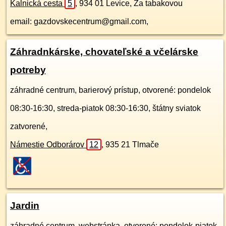
Kalnická cesta
5
,
934 01
Levice, Za tabakovou
email: gazdovskecentrum@gmail.com,
Záhradnkárske, chovateľské a včelárske
potreby
záhradné centrum, barierový prístup, otvorené: pondelok
08:30-16:30, streda-piatok 08:30-16:30, štátny sviatok
zatvorené,
Námestie Odborárov
12
,
935 21
Tlmače
Jardin
záhradné centrum,
webstránka
, otvorené: pondelok-piatok