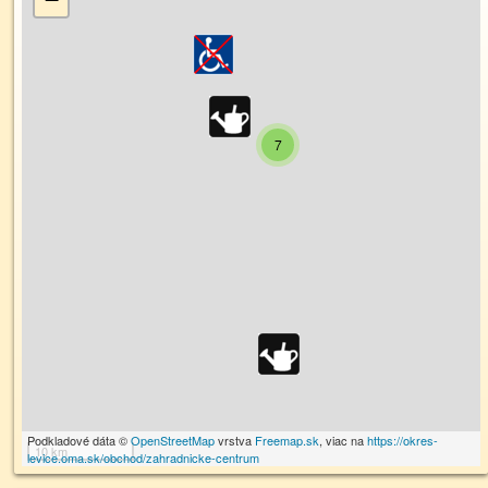
7
Podkladové dáta ©
OpenStreetMap
vrstva
Freemap.sk
, viac na
https://okres-
10 km
levice.oma.sk/obchod/zahradnicke-centrum