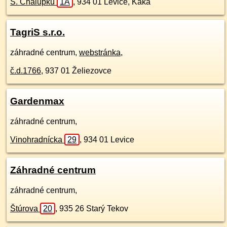
S. Chalupku
1A
,
934 01
Levice, Káka
TagriS s.r.o.
záhradné centrum,
webstránka
,
č.d.
1766
,
937 01
Želiezovce
Gardenmax
záhradné centrum,
Vinohradnícka
29
,
934 01
Levice
Záhradné centrum
záhradné centrum,
Štúrova
20
,
935 26
Starý Tekov