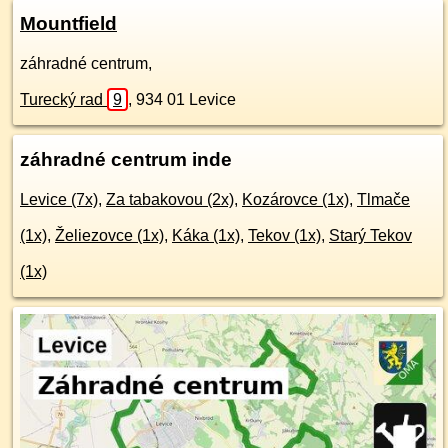
Mountfield
záhradné centrum,
Turecký rad
9
,
934 01
Levice
záhradné centrum inde
Levice (7x)
,
Za tabakovou (2x)
,
Kozárovce (1x)
,
Tlmače
(1x)
,
Želiezovce (1x)
,
Káka (1x)
,
Tekov (1x)
,
Starý Tekov
(1x)