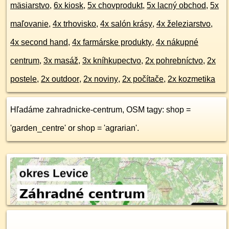
mäsiarstvo
,
6x kiosk
,
5x chovprodukt
,
5x lacný obchod
,
5x
maľovanie
,
4x trhovisko
,
4x salón krásy
,
4x železiarstvo
,
4x second hand
,
4x farmárske produkty
,
4x nákupné
centrum
,
3x masáž
,
3x kníhkupectvo
,
2x pohrebníctvo
,
2x
postele
,
2x outdoor
,
2x noviny
,
2x počítače
,
2x kozmetika
Hľadáme zahradnicke-centrum, OSM tagy: shop =
'garden_centre' or shop = 'agrarian'.