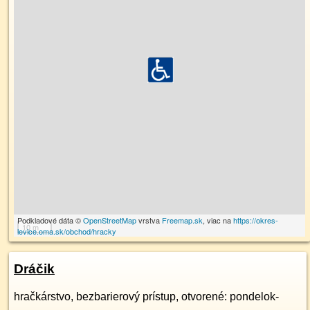
Podkladové dáta ©
OpenStreetMap
vrstva
Freemap.sk
, viac na
https://okres-
10 m
levice.oma.sk/obchod/hracky
Dráčik
hračkárstvo, bezbarierový prístup, otvorené: pondelok-