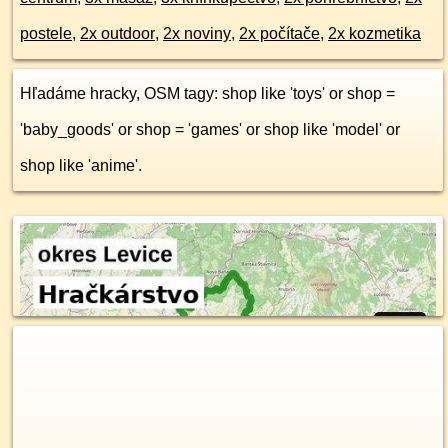
postele
,
2x outdoor
,
2x noviny
,
2x počítače
,
2x kozmetika
Hľadáme hracky, OSM tagy: shop like 'toys' or shop =
'baby_goods' or shop = 'games' or shop like 'model' or
shop like 'anime'.