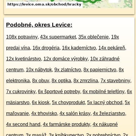
Podobné, okres Levice:
108x potraviny
,
43x supermarket
,
35x oblečenie
,
19x
predaj vína
,
16x drogéria
,
16x kaderníctvo
,
14x pekáreň
,
12x kvetinárstvo
,
12x domáce výrobky
,
10x záhradné
centrum
,
10x nábytok
,
9x zlatníctvo
,
8x papiernictvo
,
8x
elektronika
,
8x obuv
,
8x optika
,
8x zmrzlina
,
7x stavebniny
,
7x cukrovinky
,
6x športové potreby
,
6x mobilné telefóny
,
6x
mäsiarstvo
,
6x kiosk
,
5x chovprodukt
,
5x lacný obchod
,
5x
maľovanie
,
4x trhovisko
,
4x salón krásy
,
4x železiarstvo
,
4x second hand
,
4x farmárske produkty
,
4x nákupné
centrum
,
3x masáž
,
3x kníhkupectvo
,
2x pohrebníctvo
,
2x