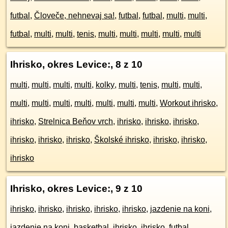
futbal
,
Človeče, nehnevaj sa!
,
futbal
,
futbal
,
multi
,
multi
,
futbal
,
multi
,
multi
,
tenis
,
multi
,
multi
,
multi
,
multi
,
multi
Ihrisko, okres Levice:
, 8 z 10
multi
,
multi
,
multi
,
multi
,
kolky
,
multi
,
tenis
,
multi
,
multi
,
multi
,
multi
,
multi
,
multi
,
multi
,
multi
,
multi
,
Workout ihrisko
,
ihrisko
,
Strelnica Beňov vrch
,
ihrisko
,
ihrisko
,
ihrisko
,
ihrisko
,
ihrisko
,
ihrisko
,
Školské ihrisko
,
ihrisko
,
ihrisko
,
ihrisko
Ihrisko, okres Levice:
, 9 z 10
ihrisko
,
ihrisko
,
ihrisko
,
ihrisko
,
ihrisko
,
jazdenie na koni
,
jazdenie na koni
,
basketbal
,
ihrisko
,
ihrisko
,
futbal
,