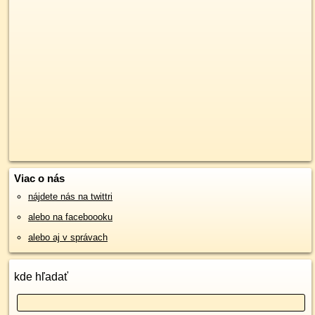
Viac o nás
nájdete nás na twittri
alebo na faceboooku
alebo aj v správach
kde hľadať