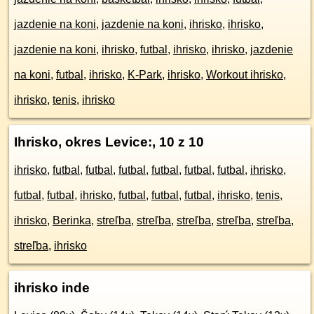
jazdenie na koni
,
jazdenie na koni
,
ihrisko
,
ihrisko
,
jazdenie na koni
,
ihrisko
,
futbal
,
ihrisko
,
ihrisko
,
jazdenie
na koni
,
futbal
,
ihrisko
,
K-Park
,
ihrisko
,
Workout ihrisko
,
ihrisko
,
tenis
,
ihrisko
Ihrisko, okres Levice:
, 10 z 10
ihrisko
,
futbal
,
futbal
,
futbal
,
futbal
,
futbal
,
futbal
,
ihrisko
,
futbal
,
futbal
,
ihrisko
,
futbal
,
futbal
,
futbal
,
ihrisko
,
tenis
,
ihrisko
,
Berinka
,
streľba
,
streľba
,
streľba
,
streľba
,
streľba
,
streľba
,
ihrisko
ihrisko inde